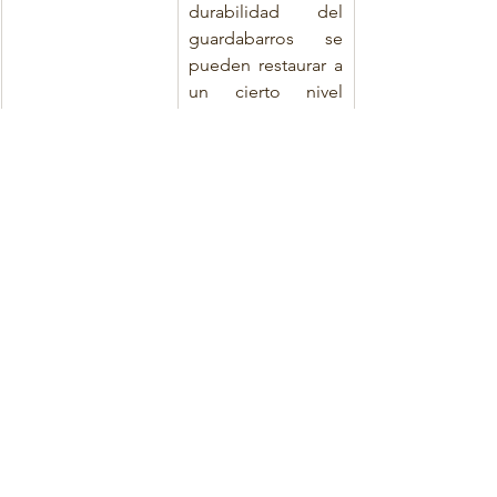
durabilidad del 
guardabarros se 
pueden restaurar a 
un cierto nivel 
aceptable. 
Generalmente, es 
difícil recuperar la 
función de un 
cuerpo de goma 
mediante 
reparación o 
refuerzo, pero para 
defensas 
neumáticas, la 
reparación o 
refuerzo es muy 
recomendable 
siempre que se 
tenga 