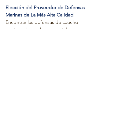
Elección del Proveedor de Defensas 
Marinas de La Más Alta Calidad
Encontrar las defensas de caucho 
marino adecuadas es crucial para 
proteger su embarcación y de posibles 
daños. Ahora que sabe cómo averiguar 
qué tipo de guardabarros necesita, 
puede empezar a buscar un 
guardabarros marino a la venta hoy 
mismo.
En ESC, estamos orgullosos de servir a 
varias industrias globales y ser un 
proveedor de defensas marinas de alta 
calidad. Nuestros 30 años de servicio 
nos permiten ofrecer solo los mejores 
productos a nuestros clientes. Para 
obtener más información, eche un 