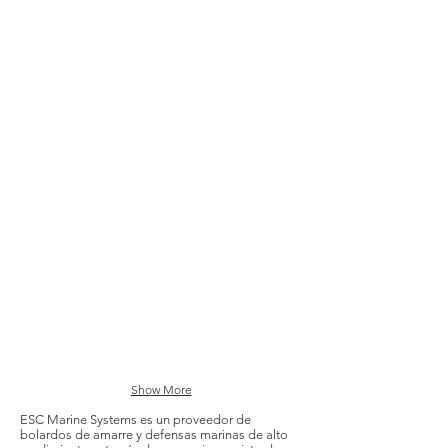
Bita
Bita
Bita
de
Simple
de
Liston
de
Doble
un
Bitt
Bitt
Bita
Cabeza-
Diseño
de
T
de
Pillar
Diseño
Pillar
Japones
Japones
Show More
ESC Marine Systems es un proveedor de
bolardos de amarre y defensas marinas de alto