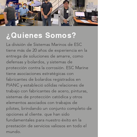
¿Quienes Somos?
La división de Sistemas Marinos de ESC
tiene más de 20 años de experiencia en la
entrega de soluciones de amarre, como
defensas y bolardos, y sistemas de
protección contra la corrosión. ESC Marine
tiene asociaciones estratégicas con
fabricantes de bolardos registrados en
PIANC y estableció sólidas relaciones de
trabajo con fabricantes de acero, pinturas,
sistemas de protección catódica y otros
elementos asociados con trabajos de
pilotes, brindando un conjunto completo de
opciones al cliente. que han sido
fundamentales para nuestro éxito en la
prestación de servicios valiosos en todo el
mundo.