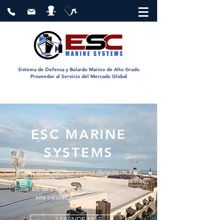
Sistema de Defensa y Bolardo Marino de Alto Grado
Proveedor al Servicio del Mercado Global
ESC MARINE
SYSTEMS
ESC Marine Systems es una división de ESC
Group dedicada a suministrar defensas marinas,
bolardos de amarre y ánodos de sacrificio de
alta calidad al mercado global.
APRENDE MÁS